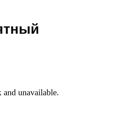
мятный
k and unavailable.