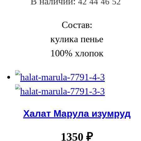
В наличии:
42
44
46
52
Состав:
кулика пенье
100% хлопок
Халат Марула изумруд
1350
₽