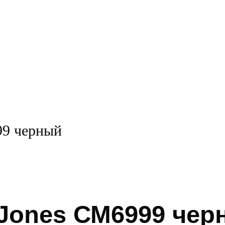
99 черный
-Jones СМ6999 че