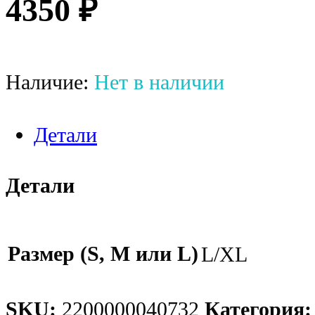
4350
₽
Наличие:
Нет в наличии
Детали
Детали
Размер (S, M или L)
L/XL
SKU:
2200000040732
Категория