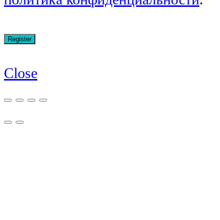
Close