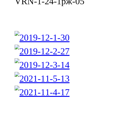
VRN-1-24-1рж-05