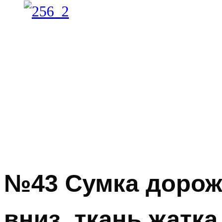
№43 Сумка дорож
вниз, ткань жатка