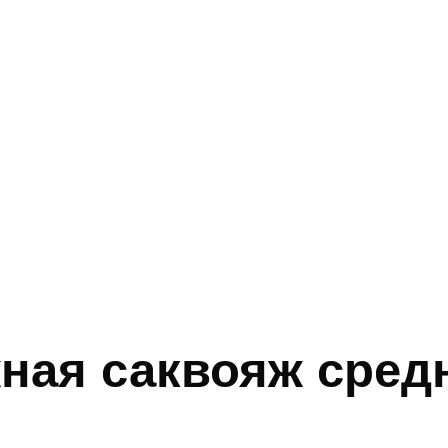
ная саквояж сред