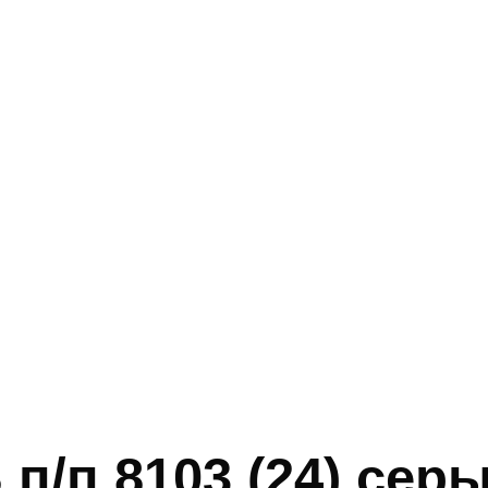
п/п 8103 (24) сер