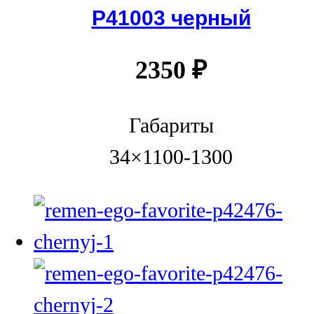
P41003 черный
2350
₽
Габариты
34×1100-1300