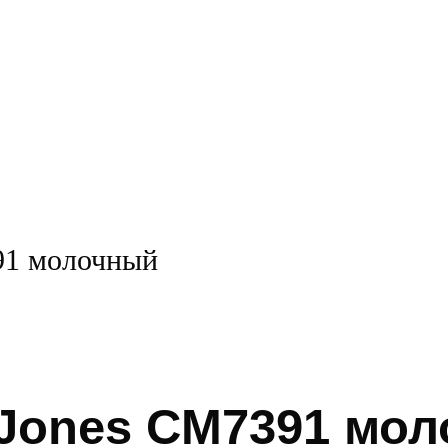
91 молочный
-Jones CM7391 мо